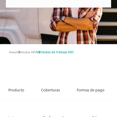
Inicio
Vehículos HDI
Vehículos de trabajo HDI
Ruta
de
navegación
Producto
Coberturas
Formas de pago