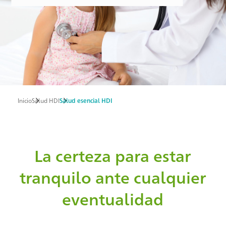
Inicio
Salud HDI
Salud esencial HDI
Ruta
de
navegación
La certeza para estar
tranquilo ante cualquier
eventualidad