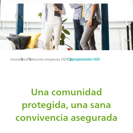
Inicio
Inicio
Protección empresas HDI
Copropiedades HDI
Ruta
de
navegación
Una comunidad
protegida, una sana
convivencia asegurada