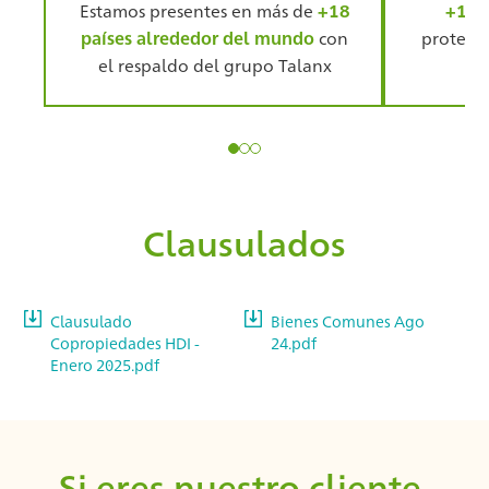
Estamos presentes en más de
+18
+120
países alrededor del mundo
con
protegie
el respaldo del grupo Talanx
Clausulados
Clausulado
Bienes Comunes Ago
Copropiedades HDI -
24.pdf
Enero 2025.pdf
Si eres nuestro cliente,