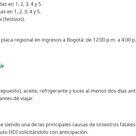
 en 1, 2, 3, 4 y 5.
s en 1, 2, 3, 4 y 5.
a (festivos).
y placa regional en ingresos a Bogotá: de 12:00 p.m. a 4:00 
ir
e repuesto), aceite, refrigerante y luces al menos dos días an
antes de viajar.
 siendo una de las principales causas de siniestros fatales. S
to HDI solicitándolo con anticipación.