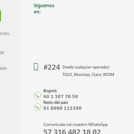
Síguenos
en:
estro
 de
#224
Desde cualquier operador:
ales
TIGO, Movistar, Claro, WOM
Bogotá
60 1 307 70 50
Resto del país
01 8000 113390
Comunícate con nuestro WhatsApp
57 316 482 18 02