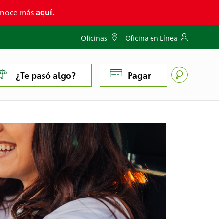
conoce más
aquí.
Oficinas
Oficina en Línea
¿Te pasó algo?
Pagar