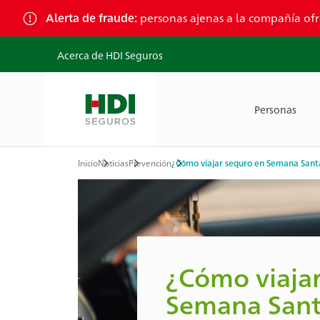
Skip
Alerta de fraude:
personas ajenas a la compañía ofr
to
content
Acerca de HDI Seguros
Personas
Inicio
Noticias
Prevención
¿Cómo viajar seguro en Semana Sant
Ruta
de
navegación
¿Cómo viajar
Semana Sant