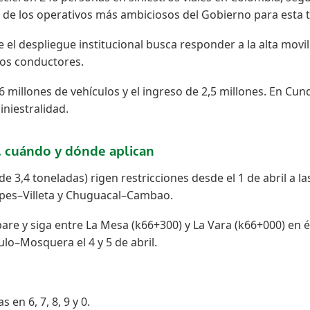
no de los operativos más ambiciosos del Gobierno para esta
 el despliegue institucional busca responder a la alta movi
os conductores.
56 millones de vehículos y el ingreso de 2,5 millones. En C
iniestralidad.
é, cuándo y dónde aplican
e 3,4 toneladas) rigen restricciones desde el 1 de abril a 
pes–Villeta y Chuguacal–Cambao.
 y siga entre La Mesa (k66+300) y La Vara (k66+000) en éxod
ulo–Mosquera el 4 y 5 de abril.
en 6, 7, 8, 9 y 0.