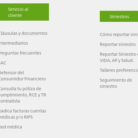
Servicio al
cliente
Siniestros
Cláusulas y documentos
Cómo reportar sini
Intermediarios
Reportar siniestro
Preguntas frecuentes
Reportar Siniestro
VIDA, AP y Salud.
SAC
Talleres preferenci
Defensor del
Consumidor Financiero
Seguimiento de
siniestro
Consulta tu póliza de
cumplimiento, RCE y TR
contratista
Radica facturas cuentas
médicas y/o RIPS
Red médica