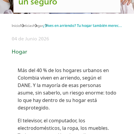
un seguro
Inicio
Noticias
Hogar
¿Vives en arriendo? Tu hogar también merece un seguro
Ruta
04 de Junio 2026
de
Hogar
navegación
Más del 40 % de los hogares urbanos en
Colombia viven en arriendo, según el
DANE. Y la mayoría de esas personas
asume, sin saberlo, un riesgo enorme: todo
lo que hay dentro de su hogar está
desprotegido.
El televisor, el computador, los
electrodomésticos, la ropa, los muebles.