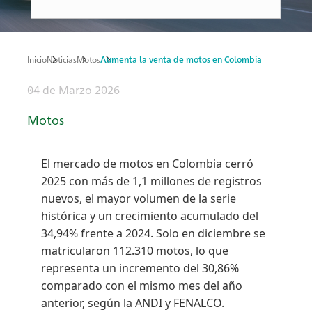
Inicio
Noticias
Motos
Aumenta la venta de motos en Colombia
Ruta
04 de Marzo 2026
de
Motos
navegación
El mercado de motos en Colombia cerró
2025 con más de 1,1 millones de registros
nuevos, el mayor volumen de la serie
histórica y un crecimiento acumulado del
34,94% frente a 2024. Solo en diciembre se
matricularon 112.310 motos, lo que
representa un incremento del 30,86%
comparado con el mismo mes del año
anterior, según la ANDI y FENALCO.