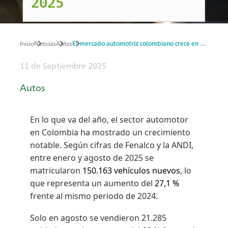
2025
Inicio
Noticias
Autos
El mercado automotriz colombiano crece en 2025
Ruta
11 de Septiembre 2025
de
Autos
navegación
En lo que va del año, el sector automotor
en Colombia ha mostrado un crecimiento
notable. Según cifras de Fenalco y la ANDI,
entre enero y agosto de 2025 se
matricularon
150.163 vehículos nuevos
, lo
que representa un aumento del
27,1 %
frente al mismo periodo de 2024.
Solo en agosto se vendieron 21.285