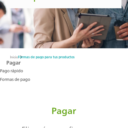
Inicio
Formas de pago para tus productos
Ruta
Pagar
de
Pago rápido
Formas de pago
navegación
Pagar