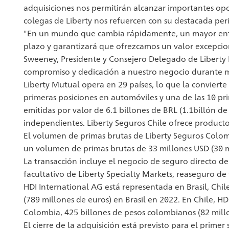
adquisiciones nos permitirán alcanzar importantes opo
colegas de Liberty nos refuercen con su destacada per
"En un mundo que cambia rápidamente, un mayor enfoq
plazo y garantizará que ofrezcamos un valor excepciona
Sweeney, Presidente y Consejero Delegado de Liberty
compromiso y dedicación a nuestro negocio durante m
Liberty Mutual opera en 29 países, lo que la conviert
primeras posiciones en automóviles y una de las 10 pr
emitidas por valor de 6.1 billones de BRL (1.1billón de
independientes. Liberty Seguros Chile ofrece product
El volumen de primas brutas de Liberty Seguros Colom
un volumen de primas brutas de 33 millones USD (30 m
La transacción incluye el negocio de seguro directo de
facultativo de Liberty Specialty Markets, reaseguro de
HDI International AG está representada en Brasil, Chil
(789 millones de euros) en Brasil en 2022. En Chile, H
Colombia, 425 billones de pesos colombianos (82 millo
El cierre de la adquisición está previsto para el prim