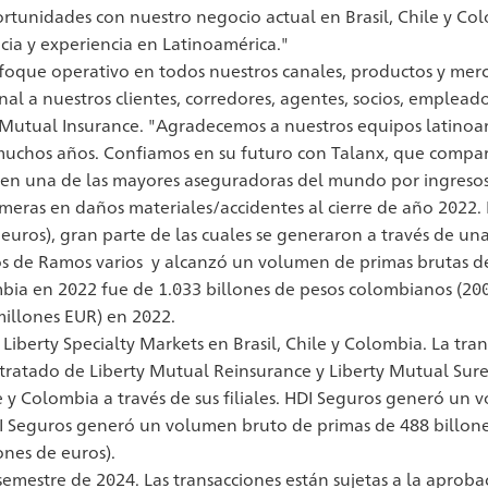
rtunidades con nuestro negocio actual en Brasil, Chile y Col
icia y experiencia en Latinoamérica."
ue operativo en todos nuestros canales, productos y mercad
l a nuestros clientes, corredores, agentes, socios, empleado
 Mutual Insurance. "Agradecemos a nuestros equipos latino
uchos años. Confiamos en su futuro con Talanx, que compart
e en una de las mayores aseguradoras del mundo por ingresos 
imeras en daños materiales/accidentes al cierre de año 2022.
 euros), gran parte de las cuales se generaron a través de un
os de Ramos varios y alcanzó un volumen de primas brutas de
bia en 2022 fue de 1.033 billones de pesos colombianos (200
illones EUR) en 2022.
 Liberty Specialty Markets en Brasil, Chile y Colombia. La tr
 tratado de Liberty Mutual Reinsurance y Liberty Mutual Sure
e y Colombia a través de sus filiales. HDI Seguros generó un
DI Seguros generó un volumen bruto de primas de 488 billones
nes de euros).
er semestre de 2024. Las transacciones están sujetas a la apr