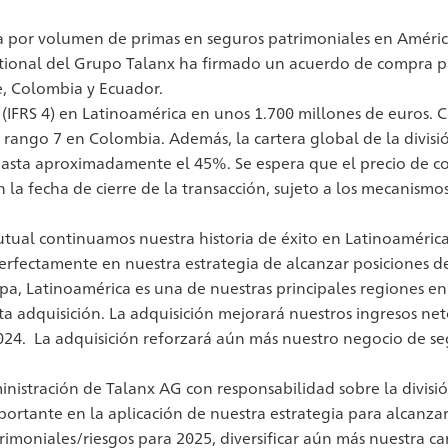
ra por volumen de primas en seguros patrimoniales en Améri
rnational del Grupo Talanx ha firmado un acuerdo de compra p
e, Colombia y Ecuador.
(IFRS 4) en Latinoamérica en unos 1.700 millones de euros. 
el rango 7 en Colombia. Además, la cartera global de la divis
hasta aproximadamente el 45%. Se espera que el precio de 
a fecha de cierre de la transacción, sujeto a los mecanismos
utual continuamos nuestra historia de éxito en Latinoamérica
erfectamente en nuestra estrategia de alcanzar posiciones de
pa, Latinoamérica es una de nuestras principales regiones en
ta adquisición. La adquisición mejorará nuestros ingresos ne
2024. La adquisición reforzará aún más nuestro negocio de seg
stración de Talanx AG con responsabilidad sobre la división 
mportante en la aplicación de nuestra estrategia para alcanza
moniales/riesgos para 2025, diversificar aún más nuestra car