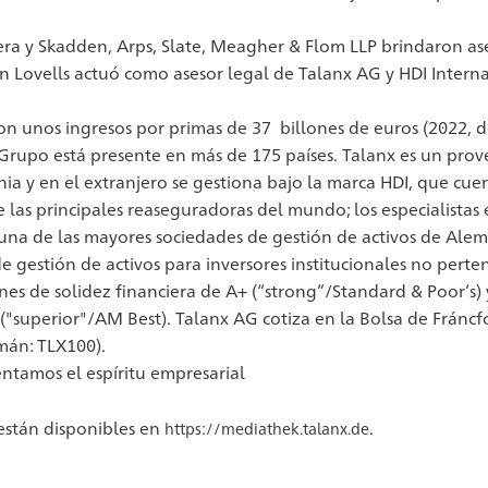
era y Skadden, Arps, Slate, Meagher & Flom LLP brindaron ase
 Lovells actuó como asesor legal de Talanx AG y HDI Interna
 unos ingresos por primas de 37 billones de euros (2022, d
rupo está presente en más de 175 países. Talanx es un prov
ia y en el extranjero se gestiona bajo la marca HDI, que cue
las principales reaseguradoras del mundo; los especialistas 
a de las mayores sociedades de gestión de activos de Aleman
estión de activos para inversores institucionales no pertene
nes de solidez financiera de A+ (“strong”/Standard & Poor’s
A+ ("superior"/AM Best). Talanx AG cotiza en la Bolsa de Frán
mán: TLX100).
ntamos el espíritu empresarial
 están disponibles en
.
https://mediathek.talanx.de