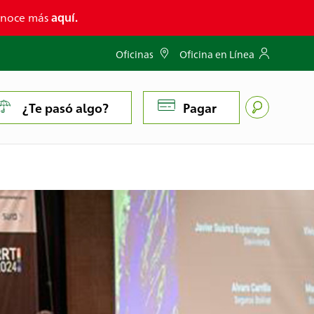
conoce más
aquí.
Oficinas
Oficina en Línea
¿Te pasó algo?
Pagar