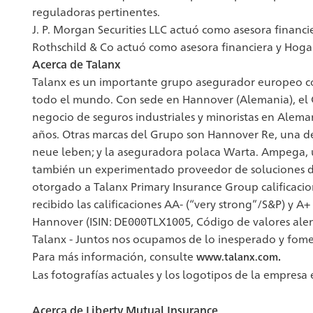
reguladoras pertinentes.
J. P. Morgan Securities LLC actuó como asesora financi
Rothschild & Co actuó como asesora financiera y Hogan
Acerca de Talanx
Talanx es un importante grupo asegurador europeo con
todo el mundo. Con sede en Hannover (Alemania), el G
negocio de seguros industriales y minoristas en Aleman
años. Otras marcas del Grupo son Hannover Re, una de 
neue leben; y la aseguradora polaca Warta. Ampega, un
también un experimentado proveedor de soluciones de g
otorgado a Talanx Primary Insurance Group calificacio
recibido las calificaciones AA- (“very strong”/S&P) y 
Hannover (ISIN: DE000TLX1005, Código de valores ale
Talanx - Juntos nos ocupamos de lo inesperado y fome
Para más información, consulte
.
www.talanx.com
Las fotografías actuales y los logotipos de la empresa
Acerca de Liberty Mutual Insurance